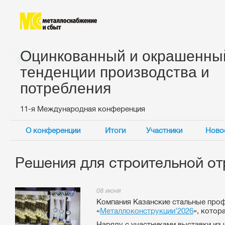
Оцинкованный и окрашенный
тенденции производства и
потребления
11-я Международная конференция
О конференции
Итоги
Участники
Ново
Решения для строительной от
08 июня
Компания Казанские стальные проф
«
Металлоконструкции’2026
», котор
Наряду с участниками выставки из 